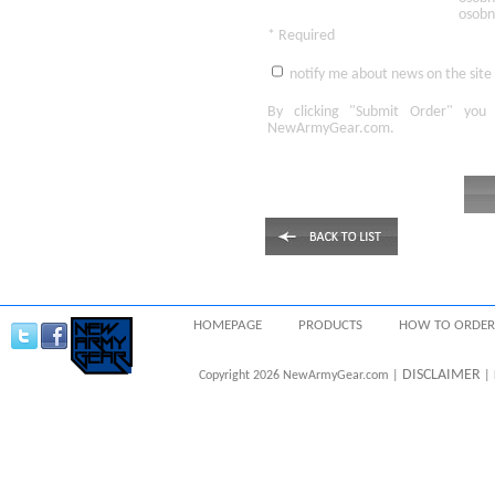
osobn
* Required
notify me about news on the site
By clicking
"Submit Order"
you 
NewArmyGear.com
.
HOMEPAGE
PRODUCTS
HOW TO ORDER
DISCLAIMER
Copyright 2026 NewArmyGear.com |
| 