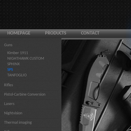
HOMEPAGE
PRODUCTS
CONTACT
Guns
Kimber 1911
NIGHTHAWK CUSTOM
SPHINX
SPS
TANFOGLIO
Rifles
Pistol-Carbine Conversion
Lasers
Nightvision
Thermal imaging