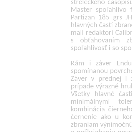
streleckého časopis
Master spoľahlivo f
Partizan 185 grs J
hlavných častí zbran
mali redaktori Calib
s obťahovaním zb
spoľahlivosť i so s
Rám i záver Endur
spomínanou povrch
Záver v prednej i 
prípade výrazné hrub
Všetky hlavné čas
minimálnymi tole
kombinácia čierneh
černenie ako u ko
zbraniam výnimočnú 