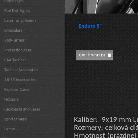
Riflescopes
Red Dot Sights
Laser rangefinders
Enduro 5"
Binoculars
Body armor
Protection gear
CAA Tactical
Tactical Accessories
AR-15 Accessories
Explorer Cases
Holsters
Backpacks and Cases
Kaliber: 9x19 mm Lu
Sportcamera
Rozmery: celková d
Lamps
Hmotnosť (prázdnej