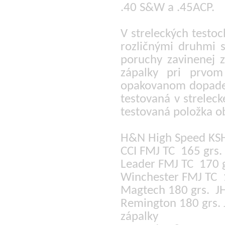
.40 S&W a .45ACP.
V streleckých testo
rozličnými druhmi s
poruchy zavinenej z
zápalky pri prvom
opakovanom dopade u
testovaná v streleck
testovaná položka o
H&N High Speed KSH
CCI FMJ TC 165 grs.
Leader FMJ TC 170 g
Winchester FMJ TC 
Magtech 180 grs. JH
Remington 180 grs. 
zápalky