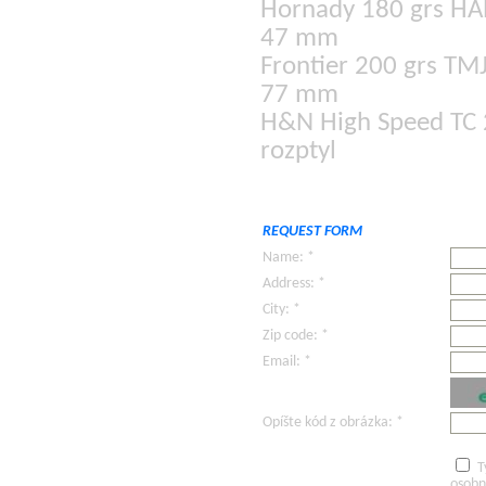
Hornady 180 grs HAP
47 mm
Frontier 200 grs TM
77 mm
H&N High Speed TC 2
rozptyl
REQUEST FORM
Name: *
Address: *
City: *
Zip code: *
Email: *
Opíšte kód z obrázka: *
T
osobn