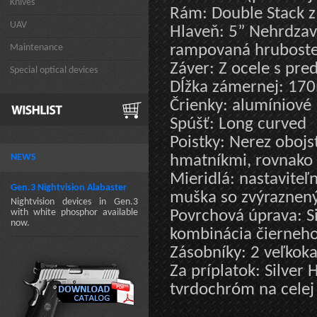
Knives
Rám: Double Stack z
UAV
Hlaveň: 5” Nehrdzave
rampovaná hrubosten
Maintenance
Záver: Z ocele s pr
Special optical devices
Dĺžka zámernej: 1
Črienky: alumíniové
Spúšť: Long curved
Poistky: Nerez obojs
NEWS
hmatníkmi, rovnako 
Mieridlá: nastavite
Gen.3 Nightvision Alabaster
muška so zvýraznen
Nightvision devices in Gen.3
with white phosphor available
Povrchová úprava: 
now.
kombinácia čierneho
Zásobníky: 2 veľkok
Za príplatok: Silver
tvrdochróm na celej