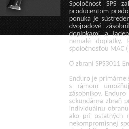
Spoločnosť SPS z
producentom predov
ponuka je sústrede
dvojradové zásobn
doplnkami a lade
nemalé doplatky. 
spoločnosťou MAC (
O zbrani SPS3011 En
Enduro je primárne 
s rámom umožňujúc
zásobníkov. Enduro 
sekundárna zbraň pr
individuálnu obran
ako pri ostatných 
nekompromisnej spoľ