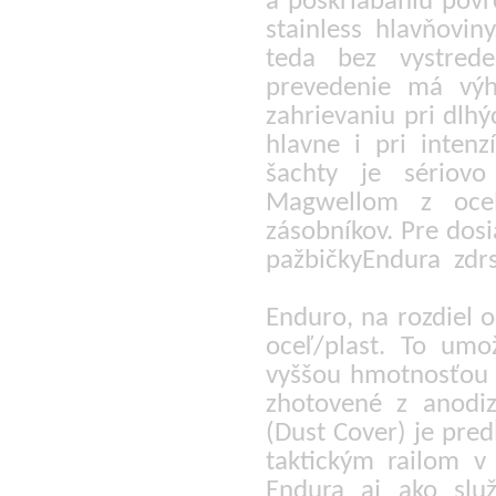
a poškriabaniu povr
stainless hlavňovin
teda bez vystred
prevedenie má výho
zahrievaniu pri dlhý
hlavne i pri inten
šachty je sériovo
Magwellom z ocel
zásobníkov. Pre dos
pažbičkyEndura zdrs
Enduro, na rozdiel 
oceľ/plast. To um
vyššou hmotnosťou a
zhotovené z anodi
(Dust Cover) je pred
taktickým railom v 
Endura aj ako slu