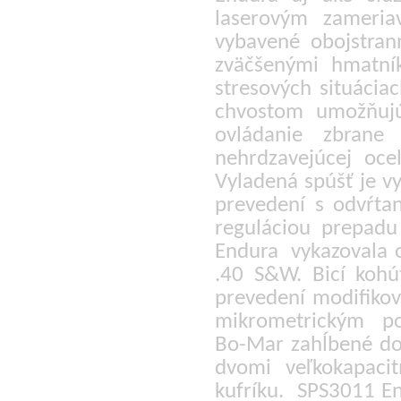
laserovým zameria
vybavené obojstran
zväčšenými hmatní
stresových situácia
chvostom umožňujú
ovládanie zbrane
nehrdzavejúcej oce
Vyladená spúšť je vy
prevedení s odvŕta
reguláciou prepadu
Endura vykazovala 
.40 S&W. Bicí koh
prevedení modifiko
mikrometrickým pos
Bo-Mar zahĺbené do 
dvomi veľkokapaci
kufríku. SPS3011 E